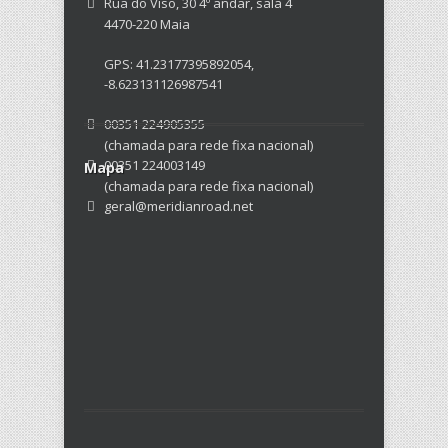
Rua do Viso, 30 4º andar, sala 4
4470-220 Maia
GPS: 41.23177395892054,
-8.623131126987541
00351 224905355
(chamada para rede fixa nacional)
00351 224003149
Mapa
(chamada para rede fixa nacional)
geral@meridianroad.net