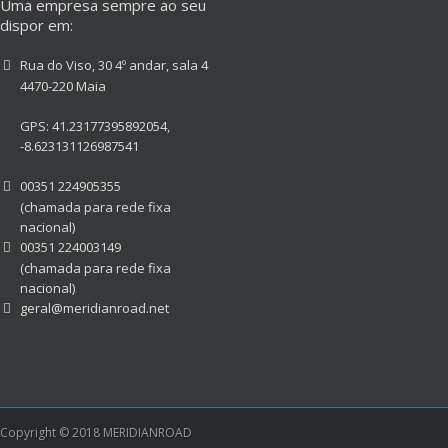
Uma empresa sempre ao seu
dispor em:
Rua do Viso, 30 4º andar, sala 4
4470-220 Maia
GPS: 41.23177395892054,
-8.623131126987541
00351 224905355
(chamada para rede fixa
nacional)
00351 224003149
(chamada para rede fixa
nacional)
geral@meridianroad.net
Copyright © 2018 MERIDIANROAD