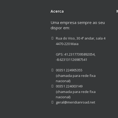
Acerca
Uma empresa sempre ao seu
dispor em:
Rua do Viso, 30 4º andar, sala 4
4470-220 Maia
GPS: 41.23177395892054,
-8.623131126987541
00351 224905355
(chamada para rede fixa
nacional)
00351 224003149
(chamada para rede fixa
nacional)
geral@meridianroad.net